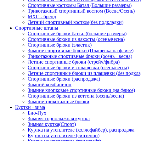
Спортивные костюмы Батал (Большие размеры)
Трикотажный спортивный костюм (Весна/Осень)
MXC - бренд
Летний спортивный костюм(без подкладки)
Спортивные штаны
Спортивные брюки баттал(большие размеры)
Спортивные брюки из лакосты (осень/весна)
Спортивные брюки (эластик)
Зимние спортивные брюки (Плащевка на флисе)
Трикотажные спортивные брюки (осень - весна)
Летние спортивные брюки (стрейч/фибра)
Спортивные брюки из плащевки (осень/весна)
Летние спортивные брюки из плащевки (без подкла
Спортивные брюки (распродажа)
Зимний комбинезон
Зимние хлопковые спортивные брюки (на флисе)
Спортивные брюки из коттона (осень/весна)
Зимние трикотажные брюки
Куртки - зима
Био-Пух
Зимняя горнолыжная куртка
Зимняя куртка(Спорт)
Куртка на утеплителе (холлофайбер), распродажа
Куртка на утеплителе (синтепон)