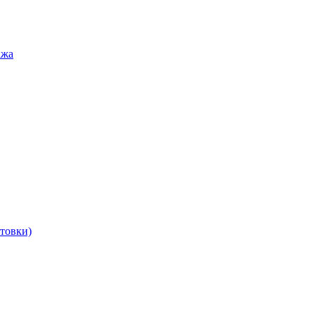
ажа
товки)