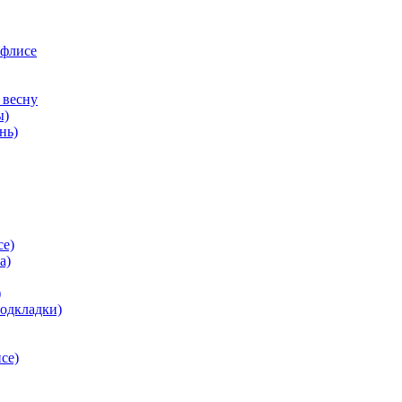
 флисе
 весну
ы)
нь)
се)
а)
)
подкладки)
се)