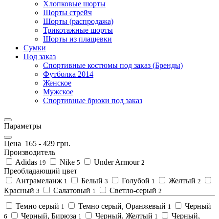
Хлопковые шорты
Шорты стрейч
Шорты (распродажа)
Трикотажные шорты
Шорты из плащевки
Сумки
Под заказ
Спортивные костюмы под заказ (Бренды)
Футболка 2014
Женское
Мужское
Спортивные брюки под заказ
Параметры
Цена
165
-
429
грн.
Производитель
Adidas
Nike
Under Armour
19
5
2
Преобладающий цвет
Антрамеланж
Белый
Голубой
Желтый
1
3
1
2
Красный
Салатовый
Светло-серый
3
1
2
Темно серый
Темно серый, Оранжевый
Черный
1
1
Черный, Бирюза
Черный, Желтый
Черный,
6
1
1