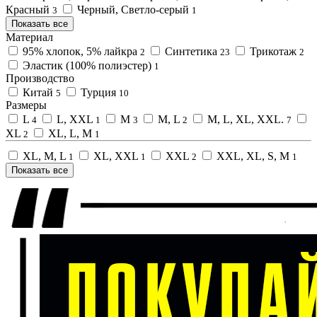
Красный
Черный, Светло-серый
3
1
Показать все
Материал
95% хлопок, 5% лайкра
Синтетика
Трикотаж
2
23
2
Эластик (100% полиэстер)
1
Производство
Китай
Турция
5
10
Размеры
L
L, XXL
M
M, L
M, L, XL, XXL.
4
1
3
2
7
XL
XL, L, M
2
1
XL, M, L
XL, XXL
XXL
XXL, XL, S, M
1
1
2
1
Показать все