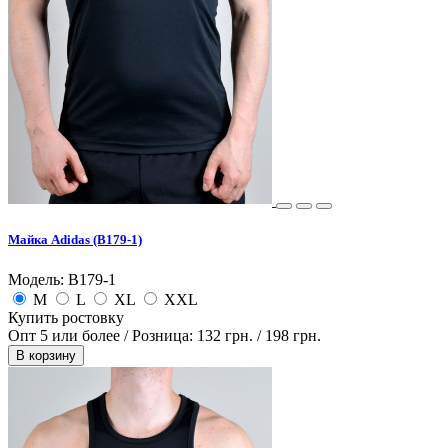
Майка Adidas (B179-1)
Модель: B179-1
M
L
XL
XXL
Купить ростовку
Опт 5 или более / Розница:
132 грн.
/
198 грн.
В корзину