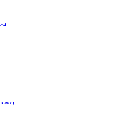
ажа
товки)