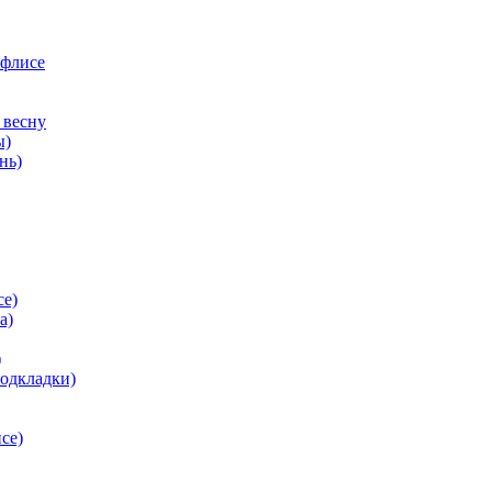
 флисе
 весну
ы)
нь)
се)
а)
)
подкладки)
се)