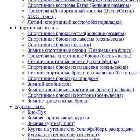
Спортивные костюмы Батал (Большие размеры)
Трикотажный спортивный костюм (Весна/Осень)
MXC - бренд
Летний спортивный костюм(без подкладки)
Спортивные штаны
Спортивные брюки баттал(большие размеры)
Спортивные брюки из лакосты (осень/весна)
Спортивные брюки (эластик)
Зимние спортивные брюки (Плащевка на флисе)
Трикотажные спортивные брюки (осень - весна)
Летние спортивные брюки (стрейч/фибра)
Спортивные брюки из плащевки (осень/весна)
Летние спортивные брюки из плащевки (без подкла
Спортивные брюки (распродажа)
Зимний комбинезон
Зимние хлопковые спортивные брюки (на флисе)
Спортивные брюки из коттона (осень/весна)
Зимние трикотажные брюки
Куртки - зима
Био-Пух
Зимняя горнолыжная куртка
Зимняя куртка(Спорт)
Куртка на утеплителе (холлофайбер), распродажа
Куртка на утеплителе (синтепон)