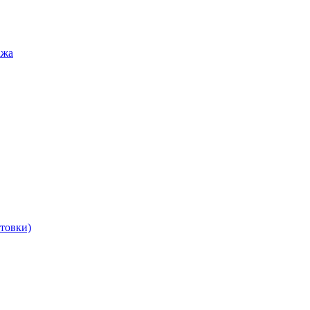
ажа
товки)