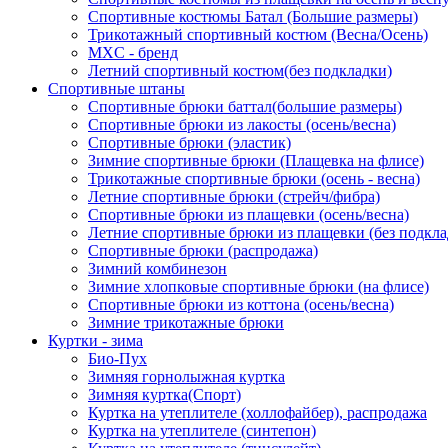
Спортивные костюмы Батал (Большие размеры)
Трикотажный спортивный костюм (Весна/Осень)
MXC - бренд
Летний спортивный костюм(без подкладки)
Спортивные штаны
Спортивные брюки баттал(большие размеры)
Спортивные брюки из лакосты (осень/весна)
Спортивные брюки (эластик)
Зимние спортивные брюки (Плащевка на флисе)
Трикотажные спортивные брюки (осень - весна)
Летние спортивные брюки (стрейч/фибра)
Спортивные брюки из плащевки (осень/весна)
Летние спортивные брюки из плащевки (без подкла
Спортивные брюки (распродажа)
Зимний комбинезон
Зимние хлопковые спортивные брюки (на флисе)
Спортивные брюки из коттона (осень/весна)
Зимние трикотажные брюки
Куртки - зима
Био-Пух
Зимняя горнолыжная куртка
Зимняя куртка(Спорт)
Куртка на утеплителе (холлофайбер), распродажа
Куртка на утеплителе (синтепон)