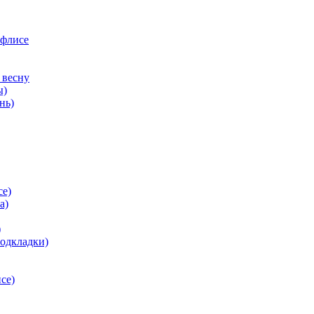
 флисе
 весну
ы)
нь)
се)
а)
)
подкладки)
се)